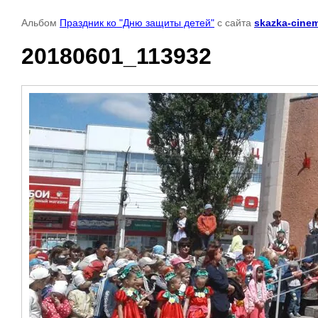
Альбом
Праздник ко "Дню защиты детей"
с сайта
skazka-cinem
20180601_113932